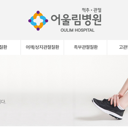
질환
어깨/상지관절질환
족부관절질환
고관
다.