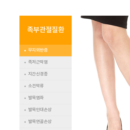
족부관절질환
무지외반증
족저근막염
지간신경종
소건막류
발목염좌
발목인대손상
발목연골손상