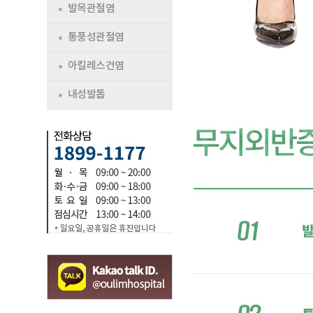
발목관절염
통풍성관절염
아킬레스건염
내성발톱