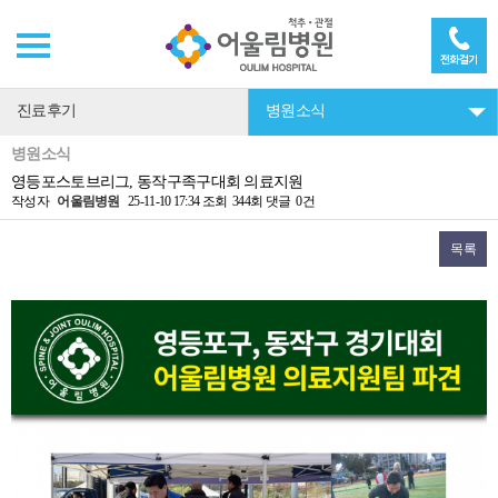
진료후기
병원소식
병원소식
영등포스토브리그, 동작구족구대회 의료지원
작성자
어울림병원
25-11-10 17:34
조회
344회
댓글
0건
목록
본문