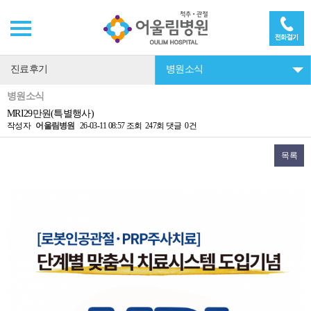
진료후기
병원소식
병원소식
MRI29만원(특별행사)
작성자
어울림병원
26-03-11 08:57
조회
247회
댓글
0건
목록
본문